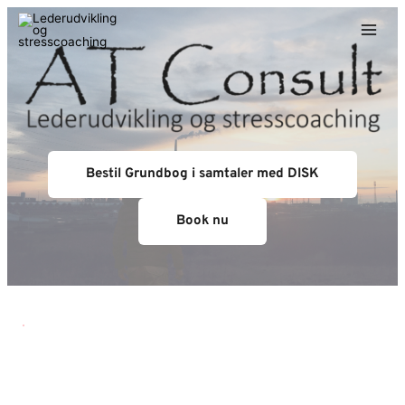
Gå
til
indholdet
Bestil Grundbog i samtaler med DISK
Book nu